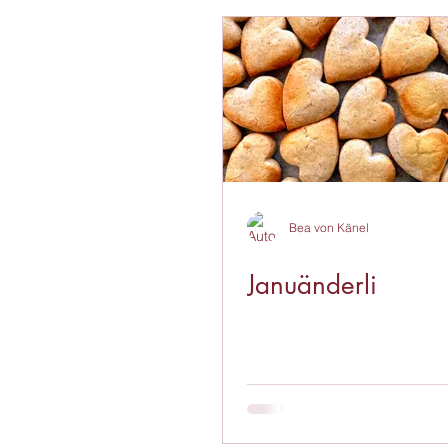
Bea von Känel
Januänderli