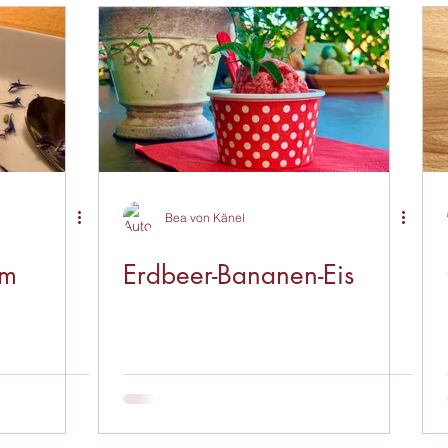
Vorspeise
Phyto
Getränk
Allgemeine Gesu
Bea von Känel
um
Erdbeer-Bananen-Eis