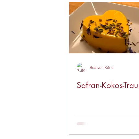
Hauptspeise
Vorrat
Bea von Känel
Safran-Kokos-Tra