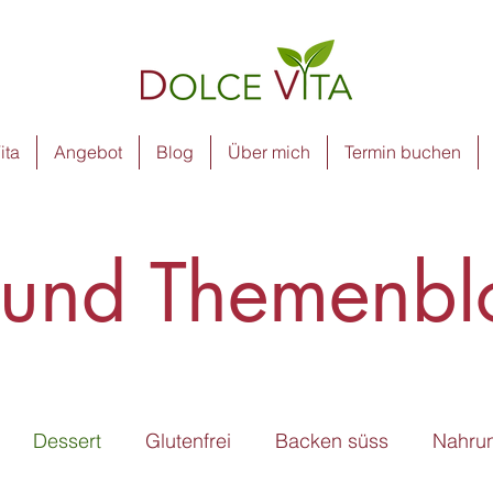
ita
Angebot
Blog
Über mich
Termin buchen
 und Themenbl
Dessert
Glutenfrei
Backen süss
Nahru