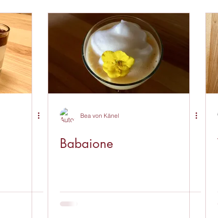
Bea von Känel
Babaione