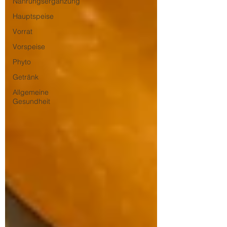
Nahrungsergänzung
Hauptspeise
Vorrat
Vorspeise
Phyto
Getränk
Allgemeine
Gesundheit