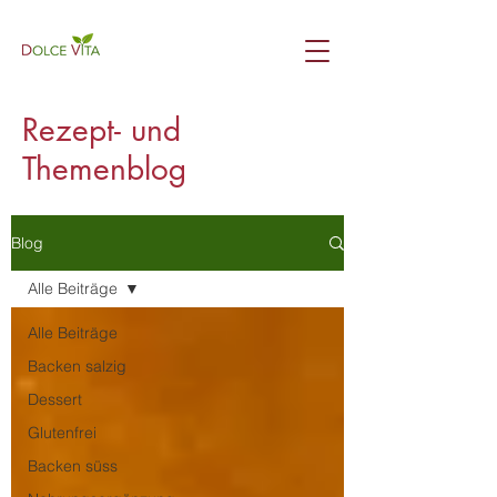
Rezept- und
Themenblog
Blog
Alle Beiträge
Alle Beiträge
Backen salzig
Dessert
Glutenfrei
Backen süss