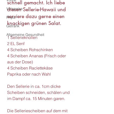
Vorrat
schnell gemacht. Ich liebe 
diesen Sellerie-Hawaii und 
Vorspeise
serviere dazu gerne einen 
Phyto
knackigen grünen Salat. 
Getränk
Allgemeine Gesundheit
1 Sellerieknollen
2 EL Senf
4 Scheiben Rohschinken
4 Scheiben Ananas (Frisch oder 
aus der Dose)
4 Scheiben Raclettekäse
Paprika oder nach Wahl
Den Sellerie in ca. 1cm dicke 
Scheiben schneiden, schälen und 
im Dampf ca. 15 Minuten garen.
Die Selleriescheiben auf dem mit 