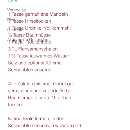
Vorrat
Vorspeise
1 Tasse gemahlene Mandeln
Phyto
1 Tasse Hirseflocken
1 Tasse Urdinkel Vollkornmehl
Getränk
½ Tasse Baumnüsse
Allgemeine Gesundheit
1 Päckli Trockenhefe
3 TL Flohsamenschalen
1 ½ Tasse lauwarmes Wasser
Salz und optional Kümmel
Sonnenblumenkerne
Alle Zutaten mit einer Gabel gut 
vermischen und zugedeckt bei 
Raumtemperatur ca. 1h gehen 
lassen. 
Kleine Brote formen, in den 
Sonnenblumenkernen wenden und 