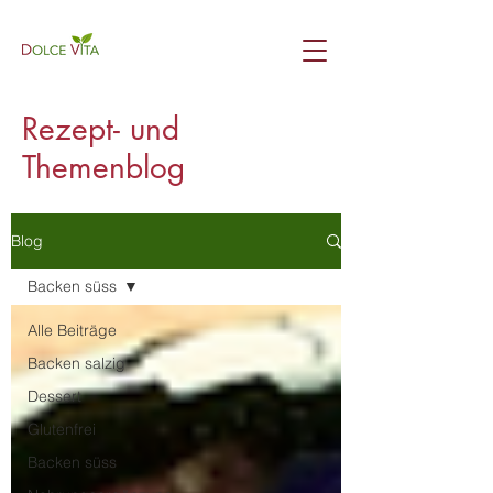
Rezept- und
Themenblog
Blog
Backen süss
Alle Beiträge
Backen salzig
Dessert
Glutenfrei
Backen süss