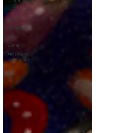
Nahrungsergänzung
Hauptspeise
Vorrat
Vorspeise
Phyto
Getränk
Allgemeine
Gesundheit