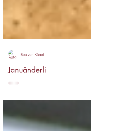
Bea von Känel
Januänderli